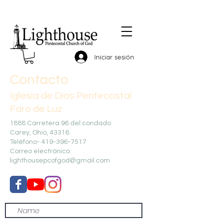
Iniciar sesión
Contacto
Iglesia de Dios Pentecostal
Faro de Luz
1888 Carretera 96 del condado
Carey, Ohio, 43316
Teléfono-
419-396-7517
Correo electrónico:
lighthousepcofgod@gmail.com