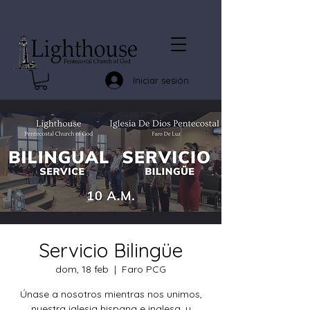
Iniciar sesión
Servicio Bilingüe
dom, 18 feb
  |  
Faro PCG
Únase a nosotros mientras nos unimos,
nuestra iglesia hispana e inglesa, y