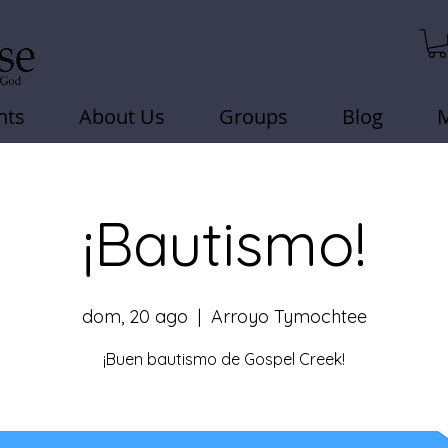
nts
About Us
Groups
Blog
¡Bautismo!
dom, 20 ago
  |  
Arroyo Tymochtee
¡Buen bautismo de Gospel Creek!