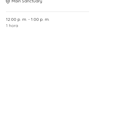
Main Sanctuary
12:00 p. m. - 1:00 p. m.
1 hora
Lunch
Main Sanctuary
Ver todos
1 elemento más disponible
Compartir este evento